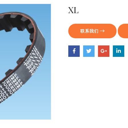
XL
联系我们