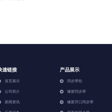
快速链接
产品展示
首页展示
同步带轮
公司简介
橡胶同步带
新闻资讯
橡胶开口同步带