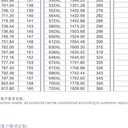
按照客户要求定制。