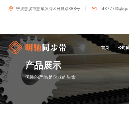
宁波慈溪市慈东滨海区日显路388号
1143777131@q
首页
公司
产品展示
优质的产品是企业的生命