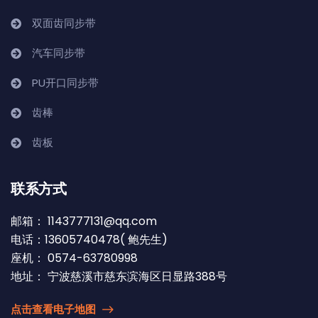
双面齿同步带
汽车同步带
PU开口同步带
齿棒
齿板
联系方式
邮箱： 1143777131@qq.com
电话：13605740478( 鲍先生)
座机： 0574-63780998
地址： 宁波慈溪市慈东滨海区日显路388号
点击查看电子地图